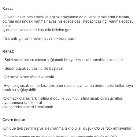
Kasa:
-Güvenli hava beslemesi ve egzoz araçlarının en güvenli terazilerini kullanın,
oturma odasındaki yanma havası ve egzoz gazı, negatif basınçlı yanma egzozu
önler
İç ortam havasını her koşulda kirleten gaz.
- Garanti için yirmi yeterli güvenlik koruması.
Rahat:
- Sabit sıcaklıkta su akışını sağlamak için yerleşik sabit sıcaklık teknolojisi.
- Süper düşük su basıncı ile başlayın
-Çift sıcaklık sensörleri kontrolü.
-High akış sıcak su merkezi besleme sistemi, aynı anda birden fazla kullanıcıya
sıcak su sağlayabilir
-Otomatik olarak farklı ısıtma modu ile uyumlu, ısıtma sıcaklığının ücretsiz
ayarlanması için kontrol
özel gereksinimleri karşılamak.
Çevre dostu:
-Unique ters çevrilmiş ve alev yanma teknolojisi, düşük CO ve Nox emisyonları.
-Gelişmiş yanma ve ısı alışverişi tasarımı, operasyonda düşük gürültü.