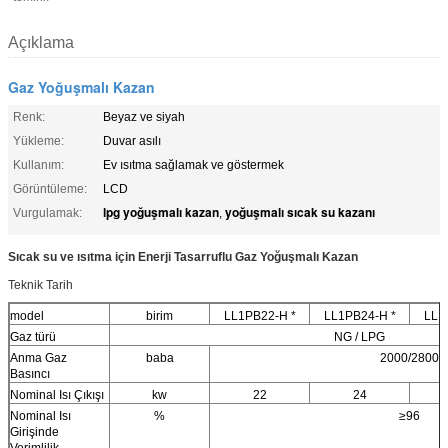
Açıklama
Gaz Yoğuşmalı Kazan
Renk:
Beyaz ve siyah
Yükleme:
Duvar asılı
Kullanım:
Ev ısıtma sağlamak ve göstermek
Görüntüleme:
LCD
lpg yoğuşmalı kazan
yoğuşmalı sıcak su kazanı
Vurgulamak:
,
Sıcak su ve ısıtma için Enerji Tasarruflu Gaz Yoğuşmalı Kazan
Teknik Tarih
model
birim
LL1PB22-H *
LL1PB24-H *
LL1
Gaz türü
NG / LPG
Anma Gaz
baba
2000/2800
Basıncı
Nominal Isı Çıkışı
kw
22
24
Nominal Isı
%
≥96
Girişinde
Verimlilik