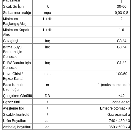
Kapasitesi
Sıcak Su İçin
℃
30-60
Su basıncı aralığı
mpa
0,03-0,8
Minimum
L / dk
2
Başlangıç ​​Akışı
Minimum Kapalı
L / dk
1.6
Akış
Gaz girişi
İnç
G3 / 4
Isıtma Suyu
İnç
G3 / 4
Boruları İçin
Conection
DHW Borular İçin
İnç
G1 / 2
Conection
Hava Girişi /
mm
100/60
Egzoz Kanalı
Baca Kanalı
m
1 (maksimum uzunluk 
Uzunluğu
Çalışırken Gürültü
DB
<42
Egzoz türü
/
Zorla egzoz
Ateşleme tipi
/
Entegre otomatik at
Sıcaklık kontrolü
/
Gaz oransal aya
Ürün Boyutları
aa
740 * 430 * 32
Ambalaj boyutları
aa
860 x 500 x 40