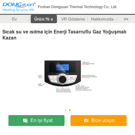
Foshan Dongyuan Thermal Technology Co., Ltd.
Ev
Ürün:% s
VR Gösterisi
Hakkımızda
>>
Sıcak su ve ısıtma için Enerji Tasarruflu Gaz Yoğuşmalı
Kazan
En iyi fiyat
Bize ulaşın