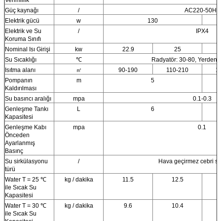
Güç kaynağı
/
AC220-50Hz
Elektrik gücü
w
130
Elektrik ve Su
/
IPX4
Koruma Sınıfı
Nominal Isı Girişi
kw
22.9
25
Su Sıcaklığı
℃
Radyatör: 30-80, Yerden ı
Isıtma alanı
㎡
90-190
110-210
1
Pompanın
m
5
Kaldırılması
Su basıncı aralığı
mpa
0.1-0.3
Genleşme Tankı
L
6
Kapasitesi
Genleşme Kabı
mpa
0.1
Önceden
Ayarlanmış
Basınç
Su sirkülasyonu
/
Hava geçirmez cebri si
türü
Water T = 25 ℃
kg / dakika
11.5
12.5
ile Sıcak Su
Kapasitesi
Water T = 30 ℃
kg / dakika
9.6
10.4
ile Sıcak Su