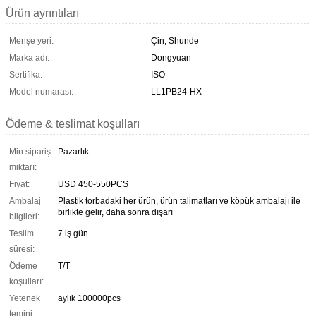
Ürün ayrıntıları
Menşe yeri:
Çin, Shunde
Marka adı:
Dongyuan
Sertifika:
ISO
Model numarası:
LL1PB24-HX
Ödeme & teslimat koşulları
Min sipariş
Pazarlık
miktarı:
Fiyat:
USD 450-550PCS
Ambalaj
Plastik torbadaki her ürün, ürün talimatları ve köpük ambalajı ile
birlikte gelir, daha sonra dışarı
bilgileri:
Teslim
7 iş gün
süresi:
Ödeme
T/T
koşulları:
Yetenek
aylık 100000pcs
temini: