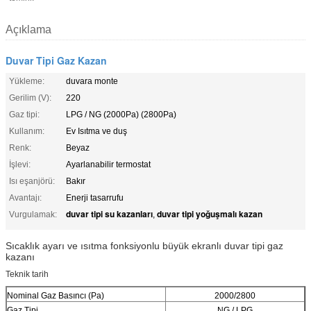
Açıklama
Duvar Tipi Gaz Kazan
Yükleme:
duvara monte
Gerilim (V):
220
Gaz tipi:
LPG / NG (2000Pa) (2800Pa)
Kullanım:
Ev Isıtma ve duş
Renk:
Beyaz
İşlevi:
Ayarlanabilir termostat
Isı eşanjörü:
Bakır
Avantajı:
Enerji tasarrufu
duvar tipi su kazanları
duvar tipi yoğuşmalı kazan
Vurgulamak:
,
Sıcaklık ayarı ve ısıtma fonksiyonlu büyük ekranlı duvar tipi gaz
kazanı
Teknik tarih
Nominal Gaz Basıncı (Pa)
2000/2800
Gaz Tipi
NG / LPG