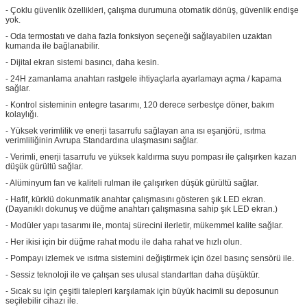
- Çoklu güvenlik özellikleri, çalışma durumuna otomatik dönüş, güvenlik endişe
yok.
- Oda termostatı ve daha fazla fonksiyon seçeneği sağlayabilen uzaktan
kumanda ile bağlanabilir.
- Dijital ekran sistemi basıncı, daha kesin.
- 24H zamanlama anahtarı rastgele ihtiyaçlarla ayarlamayı açma / kapama
sağlar.
- Kontrol sisteminin entegre tasarımı, 120 derece serbestçe döner, bakım
kolaylığı.
- Yüksek verimlilik ve enerji tasarrufu sağlayan ana ısı eşanjörü, ısıtma
verimliliğinin Avrupa Standardına ulaşmasını sağlar.
- Verimli, enerji tasarrufu ve yüksek kaldırma suyu pompası ile çalışırken kazan
düşük gürültü sağlar.
- Alüminyum fan ve kaliteli rulman ile çalışırken düşük gürültü sağlar.
- Hafif, kürklü dokunmatik anahtar çalışmasını gösteren şık LED ekran.
(Dayanıklı dokunuş ve düğme anahtarı çalışmasına sahip şık LED ekran.)
- Modüler yapı tasarımı ile, montaj sürecini ilerletir, mükemmel kalite sağlar.
- Her ikisi için bir düğme rahat modu ile daha rahat ve hızlı olun.
- Pompayı izlemek ve ısıtma sistemini değiştirmek için özel basınç sensörü ile.
- Sessiz teknoloji ile ve çalışan ses ulusal standarttan daha düşüktür.
- Sıcak su için çeşitli talepleri karşılamak için büyük hacimli su deposunun
seçilebilir cihazı ile.