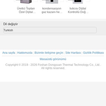
ka Özel
Profesyonel
Duvar asılı
LPG Gaz Su
Duvar Ti
 Ev Gaz
Üretici Toptan
kondensasyon
Isıtıcısı Dijital
Yakıtlı S
tıcısı
Özel Dijital
gaz kazanı hem
Kontrollü Doğal
Kazanı, R
Sıcaklık Kontrolü
ısıtma hem de ev
Egzoz
Isı İçin
Gaz Su Isıtıcısı
kullanımı için
Duvar Kaz
sıcak su
Dil değiştir
Turkish
Ana sayfa
|
Hakkımızda
|
Bizimle iletişime geçin
|
Site Haritası
|
Gizlilik Politikası
Masaüstü görünümü
Copyright © 2019 - 2026 Foshan Dongyuan Thermal Technology Co., Ltd..
All rights reserved.