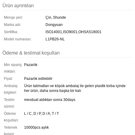
Ürün ayrıntıları
Menşe yeri:
Çin, Shunde
Marka adı:
Dongyuan
Sertifika:
ISO14001,ISO9001,OHSAS18001
Model numarası:
L1PB26-NL
Ödeme & teslimat koşulları
Min sipariş
Pazarlık
miktarı:
Fiyat:
Pazarlık edilebilir
Ambalaj
Ürün talimatları ve köpük ambalaj ile gelen plastik torba içinde
her ürün, daha sonra başka bir kalı
bilgileri:
Teslim
mevduat aldıktan sonra 30days
süresi:
Ödeme
L / C, D / P, D / A, T / T
koşulları:
Yetenek
10000pcs aylık
temini: