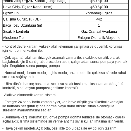
Yedek Giriş / Egzoz Kanalı (isteğe bağlı)
φ80 / φ100
Hava Giriş / Egzoz Kanalı (mm)
φ60 / φ100
Egzoz Tipi
Zorlanmış Egzoz
Çalışma Gürültüsü (DB)
<42
Baca Tozu Uzunluğu (m)
1
Sıcaklık kontrolü
Gaz Oransal Ayarlama
Ateşleme Tipi
Entegre Otomatik Ateşleme
- Kontrol devre kartları, yüksek akıllı ekipman çalışması ve güvenlik koruması
için kontrol merkezleri ile.
- Çok aşamalı akıllı antifriz, çok aşamalı yanma ile, sıcaklık otomatik olarak
başlatmak için 8 santigrat dereceden azdır, çalışmadan sonra pompayı yakmak
için döngüden sonra pompa, pompa.
- Normal mod, durum modu, teşhis modu, arıza modu ile çok kısa sürede rahat
sıcak su sağlayabilir.
- Ultra düşük basınç başlatma, sıcak su sıcak başlatma, kısa zaman döngüsü
kontrolü, sirkülasyon pompası gecikme kontrolü.
- Akıllı ve ekonomik kontrol sistemi.
- Entegre 24 saat / hafta zamanlayıcı, konfor ve düşük gaz tüketimi avantajları
ile haftanın her günü içinde normal veya daha düşük ısıtma sıcaklığı ile
sürelerin ayarlanmasını sağlar.
- Donmaya karşı koruma: Brülör ve pompa donma tehlikesi ile otomatik olarak
açılacaktır. Isıtma sisteminde su yerine antifriz sıvısı kullanılmasına izin verilir.
- Hava çekim modeli. Açık oda, özellikle toplu baca ile ev tipi için tasarım.