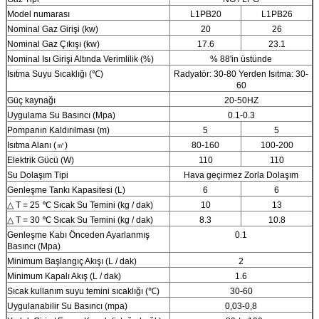
Model numarası
L1PB20
L1PB26
Nominal Gaz Girişi (kw)
20
26
Nominal Gaz Çıkışı (kw)
17.6
23.1
Nominal Isı Girişi Altında Verimlilik (%)
% 88'in üstünde
Isıtma Suyu Sıcaklığı (℃)
Radyatör: 30-80 Yerden Isıtma: 30-
60
Güç kaynağı
20-50HZ
Uygulama Su Basıncı (Mpa)
0.1-0.3
Pompanın Kaldırılması (m)
5
5
Isıtma Alanı (㎡)
80-160
100-200
Elektrik Gücü (W)
110
110
Su Dolaşım Tipi
Hava geçirmez Zorla Dolaşım
Genleşme Tankı Kapasitesi (L)
6
6
△ T = 25 ℃ Sıcak Su Temini (kg / dak)
10
13
△ T = 30 ℃ Sıcak Su Temini (kg / dak)
8.3
10.8
Genleşme Kabı Önceden Ayarlanmış
0.1
Basıncı (Mpa)
Minimum Başlangıç ​​Akışı (L / dak)
2
Minimum Kapalı Akış (L / dak)
1.6
Sıcak kullanım suyu temini sıcaklığı (℃)
30-60
Uygulanabilir Su Basıncı (mpa)
0,03-0,8