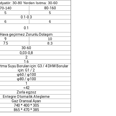
dyatör: 30-80 Yerden Isıtma: 30-60
70-140
80-160
5
5
0.1-0.3
6
6
0.1
Hava geçirmez Zorunlu Dolaşım
9
10
7.5
8.3
30-60
0,03-0,8
2
1.6
ıtma Suyu Boruları için: G3 / 4 DHW Borular
için: G1 / 2
φ60 / φ100
φ80 / φ100
1
<42
Zorla egzoz
Entegre Otomatik Ateşleme
Gaz Oransal Ayarı
740 * 400 * 305
865 * 470 * 385