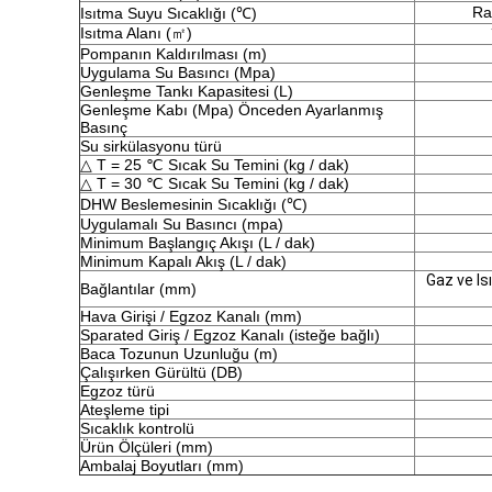
Ra
Isıtma Suyu Sıcaklığı (℃)
Isıtma Alanı (㎡)
Pompanın Kaldırılması (m)
Uygulama Su Basıncı (Mpa)
Genleşme Tankı Kapasitesi (L)
Genleşme Kabı (Mpa) Önceden Ayarlanmış
Basınç
Su sirkülasyonu türü
△ T = 25 ℃ Sıcak Su Temini (kg / dak)
△ T = 30 ℃ Sıcak Su Temini (kg / dak)
DHW Beslemesinin Sıcaklığı (℃)
Uygulamalı Su Basıncı (mpa)
Minimum Başlangıç ​​Akışı (L / dak)
Minimum Kapalı Akış (L / dak)
Gaz ve Is
Bağlantılar (mm)
Hava Girişi / Egzoz Kanalı (mm)
Sparated Giriş / Egzoz Kanalı (isteğe bağlı)
Baca Tozunun Uzunluğu (m)
Çalışırken Gürültü (DB)
Egzoz türü
Ateşleme tipi
Sıcaklık kontrolü
Ürün Ölçüleri (mm)
Ambalaj Boyutları (mm)