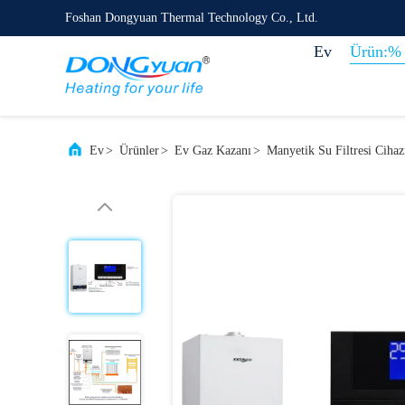
Foshan Dongyuan Thermal Technology Co., Ltd.
Ev
Ürün:% 
Ev
>
Ürünler
>
Ev Gaz Kazanı
>
Manyetik Su Filtresi Ciha