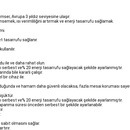
mser, Avrupa 3 yıldız seviyesine ulaşır.
imsemek, ısı verimliliğini artırmak ve enerji tasarrufu sağlamak.
mi.
et tasarrufu sağlanır.
llanılır.
du ile ve daha rahat olun.
ığı serbest ve% 20 enerji tasarrufu sağlayacak şekilde ayarlanmıştır.
nda bile kararlı çalışır.
bir cihaz ile.
a olduğunda ve hamam daha güvenli olacaksa, fazla mesai koruması saye
üşüktür.
ığı serbest ve% 20 enerji tasarrufu sağlayacak şekilde ayarlanmıştır.
 kapanma süresi önceden serbest bir şekilde ayarlanabilir.
r.
.
n sabit olmasını sağlar.
tırır.