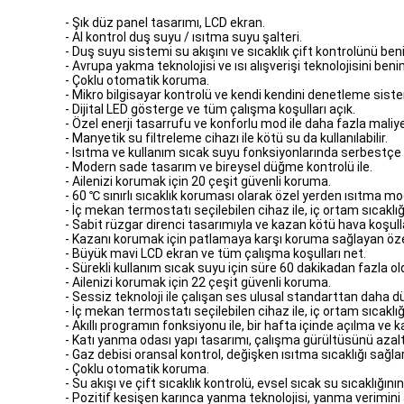
- Şık düz panel tasarımı, LCD ekran.
- Al kontrol duş suyu / ısıtma suyu şalteri.
- Duş suyu sistemi su akışını ve sıcaklık çift kontrolünü beni
- Avrupa yakma teknolojisi ve ısı alışverişi teknolojisini ben
- Çoklu otomatik koruma.
- Mikro bilgisayar kontrolü ve kendi kendini denetleme siste
- Dijital LED gösterge ve tüm çalışma koşulları açık.
- Özel enerji tasarrufu ve konforlu mod ile daha fazla maliy
- Manyetik su filtreleme cihazı ile kötü su da kullanılabilir.
- Isıtma ve kullanım sıcak suyu fonksiyonlarında serbestçe ku
- Modern sade tasarım ve bireysel düğme kontrolü ile.
- Ailenizi korumak için 20 çeşit güvenli koruma.
- 60 ℃ sınırlı sıcaklık koruması olarak özel yerden ısıtma mo
- İç mekan termostatı seçilebilen cihaz ile, iç ortam sıcakl
- Sabit rüzgar direnci tasarımıyla ve kazan kötü hava koşulları
- Kazanı korumak için patlamaya karşı koruma sağlayan özel 
- Büyük mavi LCD ekran ve tüm çalışma koşulları net.
- Sürekli kullanım sıcak suyu için süre 60 dakikadan fazl
- Ailenizi korumak için 22 çeşit güvenli koruma.
- Sessiz teknoloji ile çalışan ses ulusal standarttan daha d
- İç mekan termostatı seçilebilen cihaz ile, iç ortam sıcakl
- Akıllı programın fonksiyonu ile, bir hafta içinde açılma ve
- Katı yanma odası yapı tasarımı, çalışma gürültüsünü azaltı
- Gaz debisi oransal kontrol, değişken ısıtma sıcaklığı sağlar
- Çoklu otomatik koruma.
- Su akışı ve çift sıcaklık kontrolü, evsel sıcak su sıcaklığını
- Pozitif kesişen karınca yanma teknolojisi, yanma verimini ar