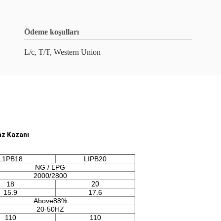
Ödeme koşulları
L/c, T/T, Western Union
az Kazanı
L1PB18
LIPB20
NG / LPG
2000/2800
18
20
15.9
17.6
Above88%
20-50HZ
110
110