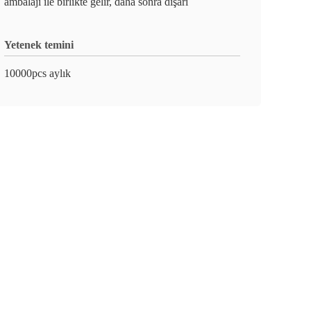
ambalajı ile birlikte gelir, daha sonra dışarı
Yetenek temini
10000pcs aylık