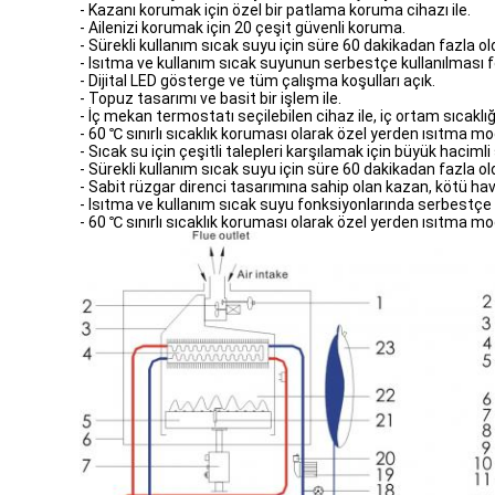
- Kazanı korumak için özel bir patlama koruma cihazı ile.
- Ailenizi korumak için 20 çeşit güvenli koruma.
- Sürekli kullanım sıcak suyu için süre 60 dakikadan fazl
- Isıtma ve kullanım sıcak suyunun serbestçe kullanılması f
- Dijital LED gösterge ve tüm çalışma koşulları açık.
- Topuz tasarımı ve basit bir işlem ile.
- İç mekan termostatı seçilebilen cihaz ile, iç ortam sıcakl
- 60 ℃ sınırlı sıcaklık koruması olarak özel yerden ısıtma mo
- Sıcak su için çeşitli talepleri karşılamak için büyük hacimli
- Sürekli kullanım sıcak suyu için süre 60 dakikadan fazl
- Sabit rüzgar direnci tasarımına sahip olan kazan, kötü hava 
- Isıtma ve kullanım sıcak suyu fonksiyonlarında serbestçe ku
- 60 ℃ sınırlı sıcaklık koruması olarak özel yerden ısıtma mo