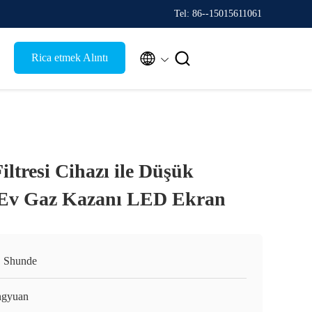
Tel: 86--15015611061


Rica etmek Alıntı
ltresi Cihazı ile Düşük
i Ev Gaz Kazanı LED Ekran
, Shunde
gyuan