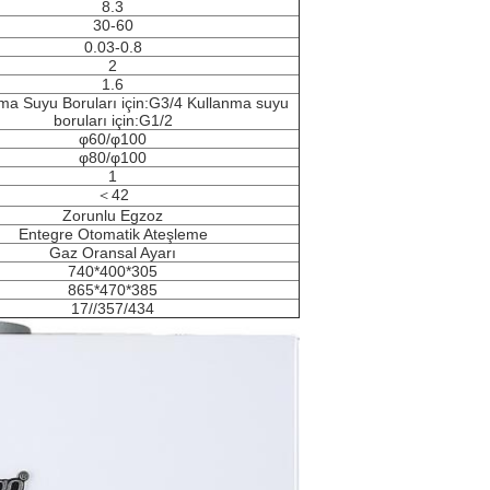
8.3
30-60
0.03-0.8
2
1.6
ma Suyu Boruları için:G3/4 Kullanma suyu
boruları için:G1/2
φ60/φ100
φ80/φ100
1
＜42
Zorunlu Egzoz
Entegre Otomatik Ateşleme
Gaz Oransal Ayarı
740*400*305
865*470*385
17//357/434