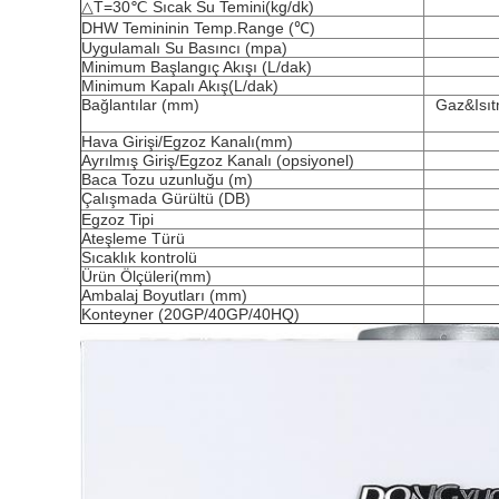
△T=30℃ Sıcak Su Temini(kg/dk)
DHW Temininin Temp.Range (℃)
Uygulamalı Su Basıncı (mpa)
Minimum Başlangıç ​​Akışı (L/dak)
Minimum Kapalı Akış(L/dak)
Bağlantılar (mm)
Gaz&Isıt
Hava Girişi/Egzoz Kanalı(mm)
Ayrılmış Giriş/Egzoz Kanalı (opsiyonel)
Baca Tozu uzunluğu (m)
Çalışmada Gürültü (DB)
Egzoz Tipi
Ateşleme Türü
Sıcaklık kontrolü
Ürün Ölçüleri(mm)
Ambalaj Boyutları (mm)
Konteyner (20GP/40GP/40HQ)