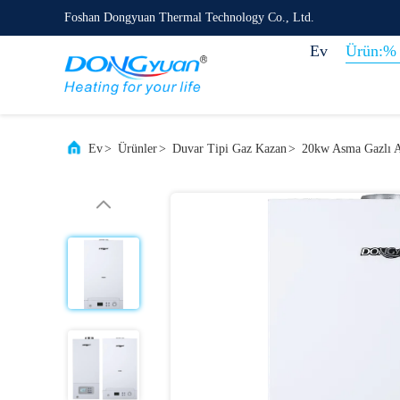
Foshan Dongyuan Thermal Technology Co., Ltd.
Ev
Ürün:% 
Ev
>
Ürünler
>
Duvar Tipi Gaz Kazan
>
20kw Asma Gazlı A