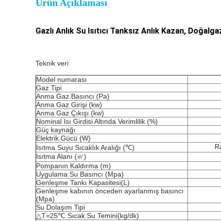
Ürün Açıklaması
Gazlı Anlık Su Isıtıcı Tanksız Anlık Kazan, Doğalg
Teknik veri
Model numarası
Gaz Tipi
Anma Gaz Basıncı (Pa)
Anma Gaz Girişi (kw)
Anma Gaz Çıkışı (kw)
Nominal Isı Girdisi Altında Verimlilik (%)
Güç kaynağı
Elektrik Gücü (W)
R
Isıtma Suyu Sıcaklık Aralığı (℃)
Isıtma Alanı (㎡)
Pompanın Kaldırma (m)
Uygulama Su Basıncı (Mpa)
Genleşme Tankı Kapasitesi(L)
Genleşme kabının önceden ayarlanmış basıncı
(Mpa)
Su Dolaşım Tipi
△T=25℃ Sıcak Su Temini(kg/dk)