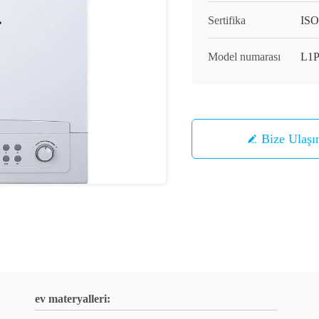
Sertifika
ISO
Model numarası
L1P
Bize Ulaşı
ev materyalleri: