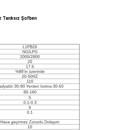
az Tanksız Şofben
L1PB20
NG/LPG
2000/2800
20
17.6
%88'in üzerinde
20-50HZ
110
adyatör:30-80 Yerden Isıtma:30-60
80-160
5
0.1-0.3
6
0.1
Hava geçirmez Zorunlu Dolaşım
10