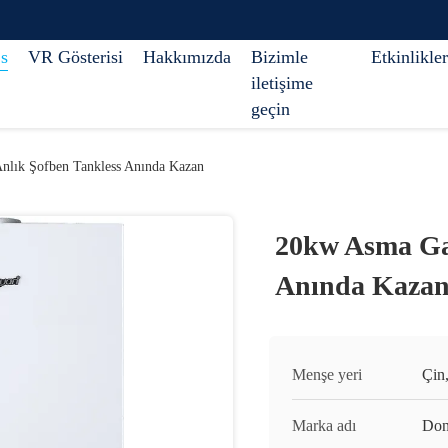
s
VR Gösterisi
Hakkımızda
Bizimle
Etkinlikler
iletişime
geçin
nlık Şofben Tankless Anında Kazan
20kw Asma Gaz
Anında Kaza
Menşe yeri
Çin
Marka adı
Don