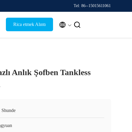
Tel: 86--15015611061


Rica etmek Alıntı
lı Anlık Şofben Tankless
n
, Shunde
gyuan