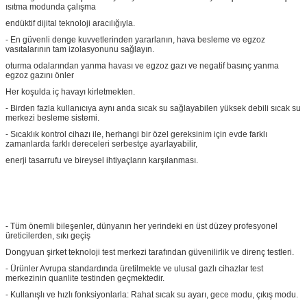
ısıtma modunda çalışma
endüktif dijital teknoloji aracılığıyla.
- En güvenli denge kuvvetlerinden yararlanın, hava besleme ve egzoz
vasıtalarının tam izolasyonunu sağlayın.
oturma odalarından yanma havası ve egzoz gazı ve negatif basınç yanma
egzoz gazını önler
Her koşulda iç havayı kirletmekten.
- Birden fazla kullanıcıya aynı anda sıcak su sağlayabilen yüksek debili sıcak su
merkezi besleme sistemi.
- Sıcaklık kontrol cihazı ile, herhangi bir özel gereksinim için evde farklı
zamanlarda farklı dereceleri serbestçe ayarlayabilir,
enerji tasarrufu ve bireysel ihtiyaçların karşılanması.
- Tüm önemli bileşenler, dünyanın her yerindeki en üst düzey profesyonel
üreticilerden, sıkı geçiş
Dongyuan şirket teknoloji test merkezi tarafından güvenilirlik ve direnç testleri.
- Ürünler Avrupa standardında üretilmekte ve ulusal gazlı cihazlar test
merkezinin quanlite testinden geçmektedir.
- Kullanışlı ve hızlı fonksiyonlarla: Rahat sıcak su ayarı, gece modu, çıkış modu.