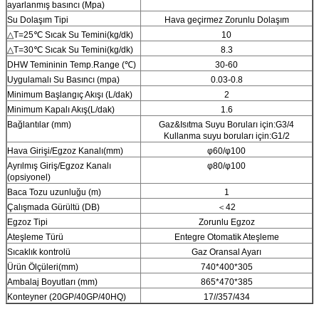
ayarlanmış basıncı (Mpa)
Su Dolaşım Tipi
Hava geçirmez Zorunlu Dolaşım
△T=25℃ Sıcak Su Temini(kg/dk)
10
△T=30℃ Sıcak Su Temini(kg/dk)
8.3
DHW Temininin Temp.Range (℃)
30-60
Uygulamalı Su Basıncı (mpa)
0.03-0.8
Minimum Başlangıç ​​Akışı (L/dak)
2
Minimum Kapalı Akış(L/dak)
1.6
Bağlantılar (mm)
Gaz&Isıtma Suyu Boruları için:G3/4
Kullanma suyu boruları için:G1/2
Hava Girişi/Egzoz Kanalı(mm)
φ60/φ100
Ayrılmış Giriş/Egzoz Kanalı
φ80/φ100
(opsiyonel)
Baca Tozu uzunluğu (m)
1
Çalışmada Gürültü (DB)
＜42
Egzoz Tipi
Zorunlu Egzoz
Ateşleme Türü
Entegre Otomatik Ateşleme
Sıcaklık kontrolü
Gaz Oransal Ayarı
Ürün Ölçüleri(mm)
740*400*305
Ambalaj Boyutları (mm)
865*470*385
Konteyner (20GP/40GP/40HQ)
17//357/434