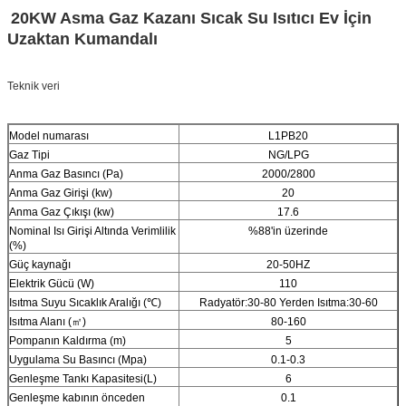
20KW Asma Gaz Kazanı Sıcak Su Isıtıcı Ev İçin
Uzaktan Kumandalı
Teknik veri
Model numarası
L1PB20
Gaz Tipi
NG/LPG
Anma Gaz Basıncı (Pa)
2000/2800
Anma Gaz Girişi (kw)
20
Anma Gaz Çıkışı (kw)
17.6
Nominal Isı Girişi Altında Verimlilik
%88'in üzerinde
(%)
Güç kaynağı
20-50HZ
Elektrik Gücü (W)
110
Isıtma Suyu Sıcaklık Aralığı (℃)
Radyatör:30-80 Yerden Isıtma:30-60
Isıtma Alanı (㎡)
80-160
Pompanın Kaldırma (m)
5
Uygulama Su Basıncı (Mpa)
0.1-0.3
Genleşme Tankı Kapasitesi(L)
6
Genleşme kabının önceden
0.1