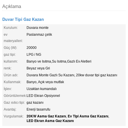
Açıklama
Duvar Tipi Gaz Kazan
Kurulum:
Duvara monte
ev
Paslanmaz çelik
materyalleri:
Güç (W):
20000
gaz tipi:
LPG / NG
kullanım:
Banyo ve Isıtma,Su Isıtma,Gazlı Ev Aletleri
renk:
Beyaz veya Gri
Ürün adı:
Duvara Monte Gazlı Su Kazanı, 20kw duvar tipi gaz kazanı
Kullanmak:
Banyo, Açık veya mutfak
İşlev:
Uzaktan kumandalı
Görüntülemek:
LED Ekran Opsiyonel
Gaz ısıtıcı tipi:
gaz kazanı
Avantaj:
Enerji tasarrufu
20KW Asma Gaz Kazanı
Ev Tipi Asma Gaz Kazanı
Vurgulamak:
,
,
LED Ekran Asma Gaz Kazanı