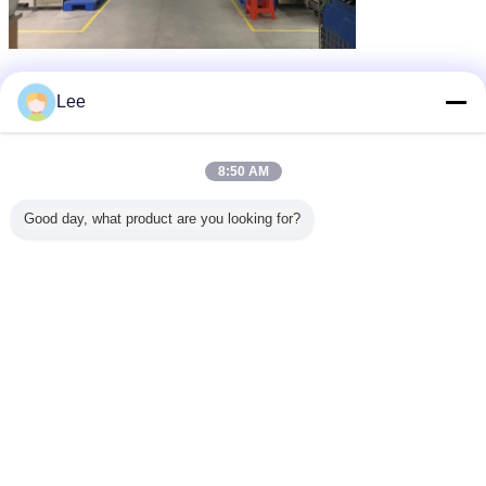
duvar tipi yoğuşmalı kazan
duvar tipi su kazanları
Etiketler:
,
,
Lee
duvar tipi gaz kazanı
En İyi Fiyatı Alın
8:50 AM
Good day, what product are you looking for?
Ev için 20KW Asma Gaz Kazanı
Sıcak Su Isıtıcı
Devam et
Duvar Tipi Gaz Kazan
Daha