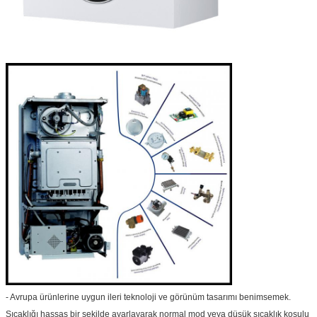
- Avrupa ürünlerine uygun ileri teknoloji ve görünüm tasarımı benimsemek.
Sıcaklığı hassas bir şekilde ayarlayarak normal mod veya düşük sıcaklık koşulu