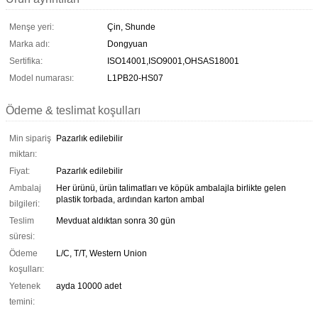
Menşe yeri:
Çin, Shunde
Marka adı:
Dongyuan
Sertifika:
ISO14001,ISO9001,OHSAS18001
Model numarası:
L1PB20-HS07
Ödeme & teslimat koşulları
Min sipariş
Pazarlık edilebilir
miktarı:
Fiyat:
Pazarlık edilebilir
Ambalaj
Her ürünü, ürün talimatları ve köpük ambalajla birlikte gelen
plastik torbada, ardından karton ambal
bilgileri:
Teslim
Mevduat aldıktan sonra 30 gün
süresi:
Ödeme
L/C, T/T, Western Union
koşulları:
Yetenek
ayda 10000 adet
temini: