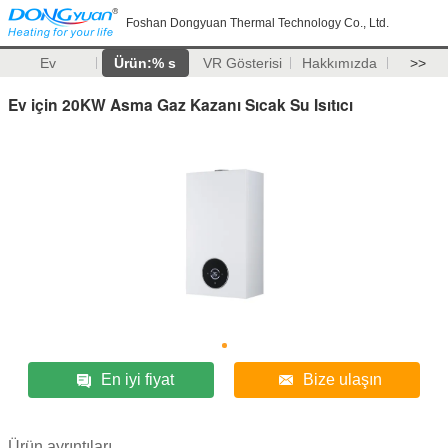
Foshan Dongyuan Thermal Technology Co., Ltd.
Ev
Ürün:% s
VR Gösterisi
Hakkımızda
>>
Ev için 20KW Asma Gaz Kazanı Sıcak Su Isıtıcı
En iyi fiyat
Bize ulaşın
Ürün ayrıntıları