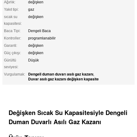
Ağırlık:
değişken
Yakıt tipi:
gaz
sıcak su
değişken
kapasitesi:
Baca Tipi:
Dengeli Baca
Kontroller:
programlanabilir
Garanti:
değişken
Güç çıkışı:
değişken
Gürültü
Düşük
seviyesi:
Dengeli duman duvarı asılı gaz kazanı
Vurgulamak:
,
Duvar asılı gaz kazanı değişken kapasite
Değişken Sıcak Su Kapasitesiyle Dengeli
Duman Duvarlı Asılı Gaz Kazanı