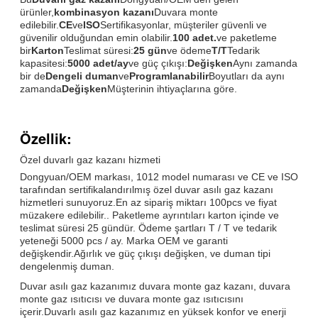
ürünler,
kombinasyon kazanı
Duvara monte
edilebilir.
CE
ve
ISO
Sertifikasyonlar, müşteriler güvenli ve
güvenilir olduğundan emin olabilir.
100 adet.
ve paketleme
bir
Karton
Teslimat süresi:
25 gün
ve ödeme
T/T
Tedarik
kapasitesi:
5000 adet/ay
ve güç çıkışı:
Değişken
Aynı zamanda
bir de
Dengeli duman
ve
Programlanabilir
Boyutları da aynı
zamanda
Değişken
Müşterinin ihtiyaçlarına göre.
Özellik:
Özel duvarlı gaz kazanı hizmeti
Dongyuan/OEM markası, 1012 model numarası ve CE ve ISO
tarafından sertifikalandırılmış özel duvar asılı gaz kazanı
hizmetleri sunuyoruz.En az sipariş miktarı 100pcs ve fiyat
müzakere edilebilir.. Paketleme ayrıntıları karton içinde ve
teslimat süresi 25 gündür. Ödeme şartları T / T ve tedarik
yeteneği 5000 pcs / ay. Marka OEM ve garanti
değişkendir.Ağırlık ve güç çıkışı değişken, ve duman tipi
dengelenmiş duman.
Duvar asılı gaz kazanımız duvara monte gaz kazanı, duvara
monte gaz ısıtıcısı ve duvara monte gaz ısıtıcısını
içerir.Duvarlı asılı gaz kazanımız en yüksek konfor ve enerji