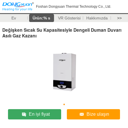
Foshan Dongyuan Thermal Technology Co., Ltd.
Ev
Ürün:% s
VR Gösterisi
Hakkımızda
>>
Değişken Sıcak Su Kapasitesiyle Dengeli Duman Duvarı
Asılı Gaz Kazanı
En iyi fiyat
Bize ulaşın