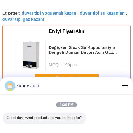
duvar tipi yoğuşmalı kazan
duvar tipi su kazanları
Etiketler:
,
,
duvar tipi gaz kazanı
En İyi Fiyatı Alın
Değişken Sıcak Su Kapasitesiyle
Dengeli Duman Duvarı Asılı Gaz
Kazanı
MOQ：
100pcs
Devam et
Sunny Jian
Duvar Tipi Gaz Kazan
Daha
1:30 PM
Good day, what product are you looking for?
ka Özel
Profesyonel
Duvar asılı
LPG Gaz Su
Duvar Ti
 Ev Gaz
Üretici Toptan
kondensasyon
Isıtıcısı Dijital
Yakıtlı S