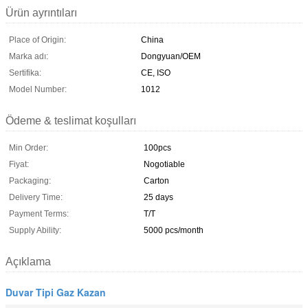
Ürün ayrıntıları
Place of Origin:
China
Marka adı:
Dongyuan/OEM
Sertifika:
CE, ISO
Model Number:
1012
Ödeme & teslimat koşulları
Min Order:
100pcs
Fiyat:
Nogotiable
Packaging:
Carton
Delivery Time:
25 days
Payment Terms:
T/T
Supply Ability:
5000 pcs/month
Açıklama
Duvar Tipi Gaz Kazan