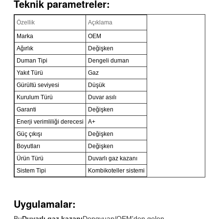
Teknik parametreler:
Özellik
Açıklama
Marka
OEM
Ağırlık
Değişken
Duman Tipi
Dengeli duman
Yakıt Türü
Gaz
Gürültü seviyesi
Düşük
Kurulum Türü
Duvar asılı
Garanti
Değişken
Enerji verimliliği derecesi
A+
Güç çıkışı
Değişken
Boyutları
Değişken
Ürün Türü
Duvarlı gaz kazanı
Sistem Tipi
Kombikoteller sistemi
Uygulamalar:
Bu
Duvarlı gaz kazanı
Dongyuan/OEM'den gelen