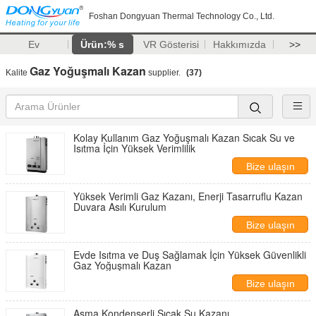
Foshan Dongyuan Thermal Technology Co., Ltd.
Ev
Ürün:% s
VR Gösterisi
Hakkımızda
>>
Gaz Yoğuşmalı Kazan
Kalite
supplier.
(37)
Kolay Kullanım Gaz Yoğuşmalı Kazan Sıcak Su ve
Isıtma İçin Yüksek Verimlilik
Bize ulaşın
Yüksek Verimli Gaz Kazanı, Enerji Tasarruflu Kazan
Duvara Asılı Kurulum
Bize ulaşın
Evde Isıtma ve Duş Sağlamak İçin Yüksek Güvenlikli
Gaz Yoğuşmalı Kazan
Bize ulaşın
Asma Kondenserli Sıcak Su Kazanı